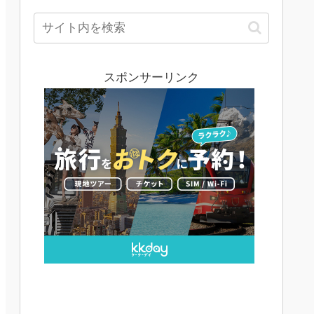
カテゴリーでは、おすすめ
ホテルやAirbnbの活用方
法、エリアごとの選び方、
予約のコツなどをまとめて
います。 実際に宿泊した
体験をもとに、立地や価格
のバランス、安く予約する
スポンサーリンク
方法なども解説しているの
で、「どこに泊まればいい
か分からない」という方に
も役立つ内容です。 ホテ
ル・Airbnbそれぞれの特徴
を…