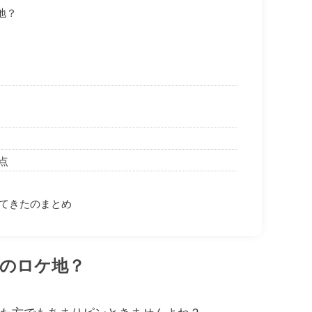
地？
点
ってきたのまとめ
のロケ地？