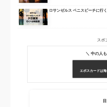
ロサンゼルス ベニスビーチに行く
スポ
＼ 中の人も
エポスカードは海
目