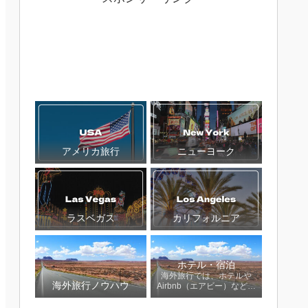
アメリカ旅行
ニューヨーク
ラスベガス
カリフォルニア
ホテル・宿泊
海外旅行では、ホテルや
海外旅行ノウハウ
Airbnb（エアビー）など宿
泊先の選び方で旅の満足度
が大きく変わります。この