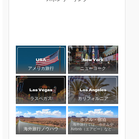
アメリカ旅行
ニューヨーク
ラスベガス
カリフォルニア
ホテル・宿泊
海外旅行では、ホテルや
海外旅行ノウハウ
Airbnb（エアビー）など宿
泊先の選び方で旅の満足度
が大きく変わります。この