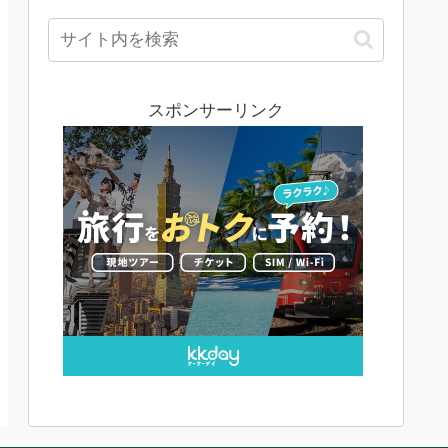
カテゴリーでは、おすすめ
ホテルやAirbnbの活用方
法、エリアごとの選び方、
予約のコツなどをまとめて
います。 実際に宿泊した
体験をもとに、立地や価格
のバランス、安く予約する
スポンサーリンク
方法なども解説しているの
で、「どこに泊まればいい
か分からない」という方に
も役立つ内容です。 ホテ
ル・Airbnbそれぞれの特徴
を…